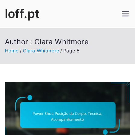
Skip
loff.pt
to
content
Author :
Clara Whitmore
Home
Clara Whitmore
Page 5