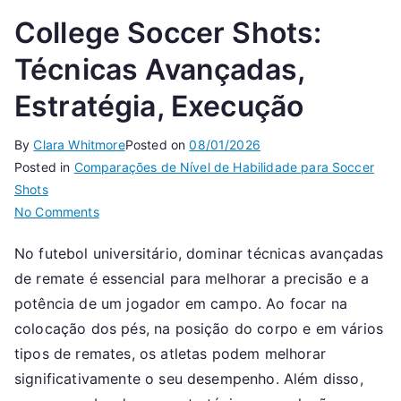
College Soccer Shots:
Técnicas Avançadas,
Estratégia, Execução
By
Clara Whitmore
Posted on
08/01/2026
Posted in
Comparações de Nível de Habilidade para Soccer
Shots
on
No Comments
College
No futebol universitário, dominar técnicas avançadas
Soccer
de remate é essencial para melhorar a precisão e a
Shots:
Técnicas
potência de um jogador em campo. Ao focar na
Avançadas,
colocação dos pés, na posição do corpo e em vários
Estratégia,
tipos de remates, os atletas podem melhorar
Execução
significativamente o seu desempenho. Além disso,