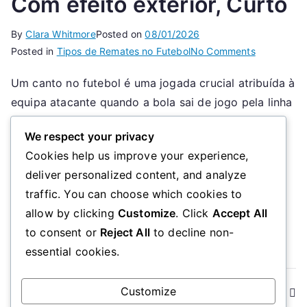
Com efeito exterior, Curto
By
Clara Whitmore
Posted on
08/01/2026
on
Posted in
Tipos de Remates no Futebol
No Comments
Canto:
Um canto no futebol é uma jogada crucial atribuída à
Com
equipa atacante quando a bola sai de jogo pela linha
efeito
interior,
de golo, tendo sido tocada pela última vez por um
We respect your privacy
Com
defensor. As equipas podem utilizar diferentes
efeito
Cookies help us improve your experience,
técnicas, como os inswingers, que curvam para
exterior,
deliver personalized content, and analyze
dentro em direção à baliza, e os outswingers, que
Curto
traffic. You can choose which cookies to
curvam para fora, […]
allow by clicking
Customize
. Click
Accept All
Read More
to consent or
Reject All
to decline non-
essential cookies.
Posts
Customize
Newer posts