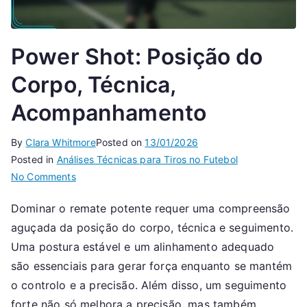
Power Shot: Posição do
Corpo, Técnica,
Acompanhamento
By
Clara Whitmore
Posted on
13/01/2026
Posted in
Análises Técnicas para Tiros no Futebol
on
No Comments
Power
Dominar o remate potente requer uma compreensão
Shot:
aguçada da posição do corpo, técnica e seguimento.
Posição
do
Uma postura estável e um alinhamento adequado
Corpo,
são essenciais para gerar força enquanto se mantém
Técnica,
o controlo e a precisão. Além disso, um seguimento
Acompanhamento
forte não só melhora a precisão, mas também