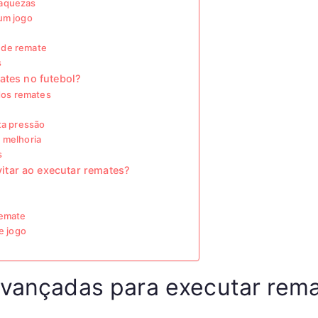
raquezas
um jogo
 de remate
s
ates no futebol?
 dos remates
ta pressão
 melhoria
s
itar ao executar remates?
remate
e jogo
avançadas para executar rema