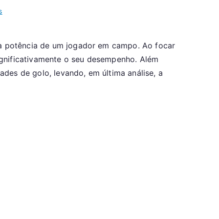
on
s
College
Soccer
e a potência de um jogador em campo. Ao focar
Shots:
ignificativamente o seu desempenho. Além
Técnicas
Avançadas,
des de golo, levando, em última análise, a
Estratégia,
Execução