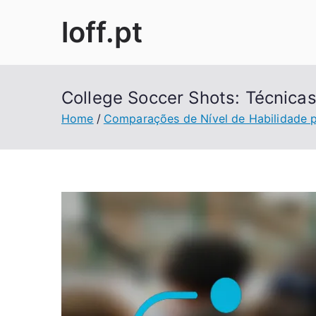
Skip
loff.pt
to
content
College Soccer Shots: Técnica
Home
Comparações de Nível de Habilidade 