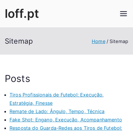
Skip
loff.pt
to
content
Sitemap
Home
Sitemap
Posts
Tiros Profissionais de Futebol: Execução,
Estratégia, Finesse
Remate de Lado: Ângulo, Tempo, Técnica
Fake Shot: Engano, Execução, Acompanhamento
Resposta do Guarda-Redes aos Tiros de Futebol: