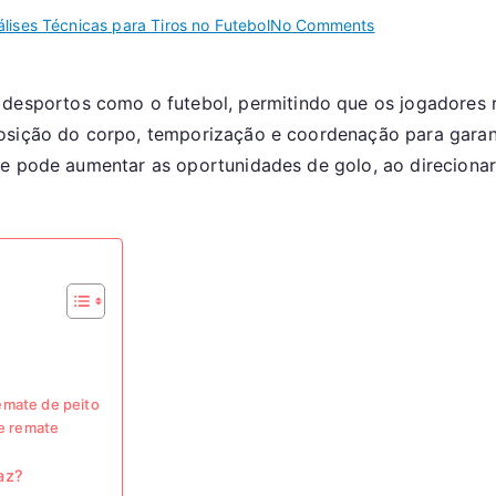
on
lises Técnicas para Tiros no Futebol
No Comments
Tiro
de
 desportos como o futebol, permitindo que os jogadores 
Controlo
osição do corpo, temporização e coordenação para garant
do
Peito:
te pode aumentar as oportunidades de golo, ao direcionar
Técnica,
Colocação,
Execução
emate de peito
de remate
az?