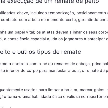
na execução de um remate de peito
ilidades-chave, incluindo temporização, posicionamento d
 contacto com a bola no momento certo, garantindo um c
 um papel vital; os atletas devem alinhar os seus corpo
o, a consciência espacial ajuda os jogadores a antecipar
eito e outros tipos de remate
 como o controlo com o pé ou remates de cabeça, principa
 inferior do corpo para manipular a bola, o remate de pe
quentemente usados para limpar a bola ou marcar golos,
ção torna-o uma habilidade única e valiosa no repertório 