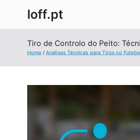
Skip
loff.pt
to
content
Tiro de Controlo do Peito: Téc
Home
Análises Técnicas para Tiros no Futebo