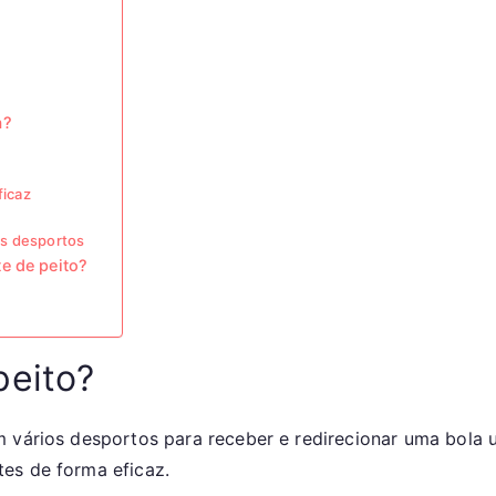
o
a?
ficaz
es desportos
e de peito?
peito?
 vários desportos para receber e redirecionar uma bola us
es de forma eficaz.