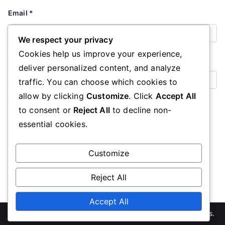
Email
*
We respect your privacy
Cookies help us improve your experience,
Website
deliver personalized content, and analyze
traffic. You can choose which cookies to
allow by clicking
Customize
. Click
Accept All
Save my name, email, and website in this browser for the
to consent or
Reject All
to decline non-
next time I comment.
essential cookies.
Customize
Reject All
Accept All
Copyright © 2026
loff.pt
. Powered by
Zakra
and
WordPress
.