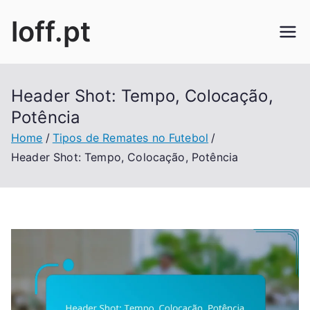
Skip
loff.pt
to
content
Header Shot: Tempo, Colocação,
Potência
Home
Tipos de Remates no Futebol
Header Shot: Tempo, Colocação, Potência