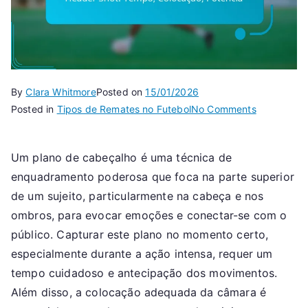
By
Clara Whitmore
Posted on
15/01/2026
on
Posted in
Tipos de Remates no Futebol
No Comments
Header
Shot:
Um plano de cabeçalho é uma técnica de
Tempo,
enquadramento poderosa que foca na parte superior
Colocação,
Potência
de um sujeito, particularmente na cabeça e nos
ombros, para evocar emoções e conectar-se com o
público. Capturar este plano no momento certo,
especialmente durante a ação intensa, requer um
tempo cuidadoso e antecipação dos movimentos.
Além disso, a colocação adequada da câmara é