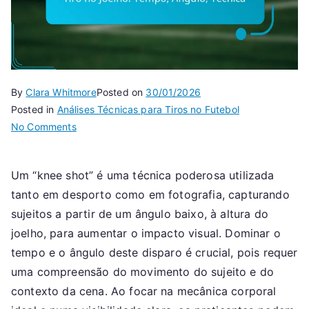
By
Clara Whitmore
Posted on
30/01/2026
Posted in
Análises Técnicas para Tiros no Futebol
on
No Comments
Tiro
no
Um “knee shot” é uma técnica poderosa utilizada
Joelho:
tanto em desporto como em fotografia, capturando
Tempo,
Ângulo,
sujeitos a partir de um ângulo baixo, à altura do
Técnica
joelho, para aumentar o impacto visual. Dominar o
tempo e o ângulo deste disparo é crucial, pois requer
uma compreensão do movimento do sujeito e do
contexto da cena. Ao focar na mecânica corporal