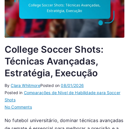
College Soccer Shots:
Técnicas Avançadas,
Estratégia, Execução
By
Clara Whitmore
Posted on
08/01/2026
Posted in
Comparações de Nível de Habilidade para Soccer
Shots
on
No Comments
College
No futebol universitário, dominar técnicas avançadas
Soccer
de remate é essencial para melhorar a precisão e a
Shots: