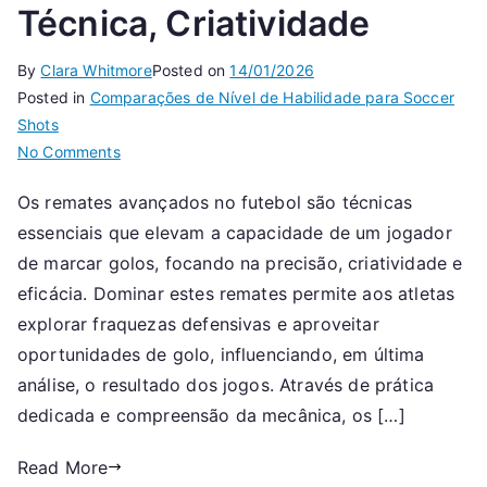
Técnica, Criatividade
By
Clara Whitmore
Posted on
14/01/2026
Posted in
Comparações de Nível de Habilidade para Soccer
Shots
on
No Comments
Tiros
Os remates avançados no futebol são técnicas
de
essenciais que elevam a capacidade de um jogador
Futebol
Avançados:
de marcar golos, focando na precisão, criatividade e
Precisão,
eficácia. Dominar estes remates permite aos atletas
Técnica,
explorar fraquezas defensivas e aproveitar
Criatividade
oportunidades de golo, influenciando, em última
análise, o resultado dos jogos. Através de prática
dedicada e compreensão da mecânica, os […]
Read More