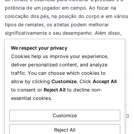
Técnicas
potência de um jogador em campo. Ao focar na
Avançadas,
colocação dos pés, na posição do corpo e em vários
Estratégia,
tipos de remates, os atletas podem melhorar
Execução
significativamente o seu desempenho. Além disso,
empregar abordagens estratégicas na seleção e no
We respect your privacy
[…]
Cookies help us improve your experience,
Read More
deliver personalized content, and analyze
traffic. You can choose which cookies to
allow by clicking
Customize
. Click
Accept All
Read more
to consent or
Reject All
to decline non-
essential cookies.
Posts
Customize
Newer posts
navigation
Reject All