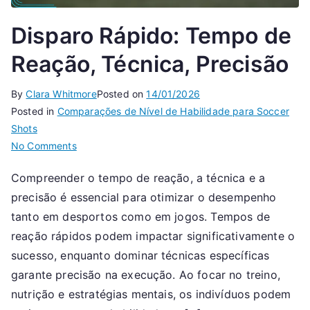
Disparo Rápido: Tempo de
Reação, Técnica, Precisão
By
Clara Whitmore
Posted on
14/01/2026
Posted in
Comparações de Nível de Habilidade para Soccer
Shots
on
No Comments
Disparo
Compreender o tempo de reação, a técnica e a
Rápido:
precisão é essencial para otimizar o desempenho
Tempo
de
tanto em desportos como em jogos. Tempos de
Reação,
reação rápidos podem impactar significativamente o
Técnica,
sucesso, enquanto dominar técnicas específicas
Precisão
garante precisão na execução. Ao focar no treino,
nutrição e estratégias mentais, os indivíduos podem