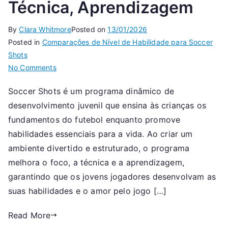
Técnica, Aprendizagem
By
Clara Whitmore
Posted on
13/01/2026
Posted in
Comparações de Nível de Habilidade para Soccer
Shots
on
No Comments
Desenvolvimento
Soccer Shots é um programa dinâmico de
Juvenil
desenvolvimento juvenil que ensina às crianças os
Soccer
Shots:
fundamentos do futebol enquanto promove
Foco,
habilidades essenciais para a vida. Ao criar um
Técnica,
ambiente divertido e estruturado, o programa
Aprendizagem
melhora o foco, a técnica e a aprendizagem,
garantindo que os jovens jogadores desenvolvam as
suas habilidades e o amor pelo jogo […]
Read More