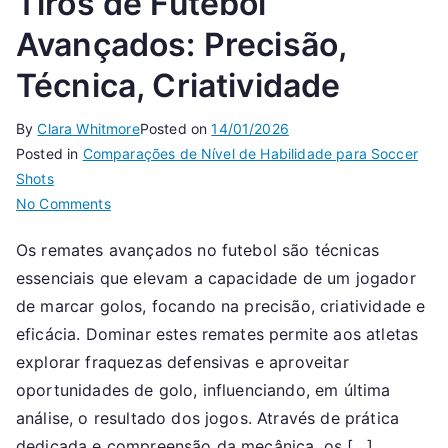
Tiros de Futebol
Avançados: Precisão,
Técnica, Criatividade
By
Clara Whitmore
Posted on
14/01/2026
Posted in
Comparações de Nível de Habilidade para Soccer
Shots
on
No Comments
Tiros
Os remates avançados no futebol são técnicas
de
essenciais que elevam a capacidade de um jogador
Futebol
Avançados:
de marcar golos, focando na precisão, criatividade e
Precisão,
eficácia. Dominar estes remates permite aos atletas
Técnica,
explorar fraquezas defensivas e aproveitar
Criatividade
oportunidades de golo, influenciando, em última
análise, o resultado dos jogos. Através de prática
dedicada e compreensão da mecânica, os […]