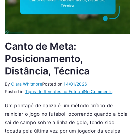
Canto de Meta:
Posicionamento,
Distância, Técnica
By
Clara Whitmore
Posted on
14/01/2026
on
Posted in
Tipos de Remates no Futebol
No Comments
Canto
Um pontapé de baliza é um método crítico de
de
reiniciar o jogo no futebol, ocorrendo quando a bola
Meta:
Posicionam
sai de campo sobre a linha de golo, tendo sido
Distância,
tocada pela última vez por um jogador da equipa