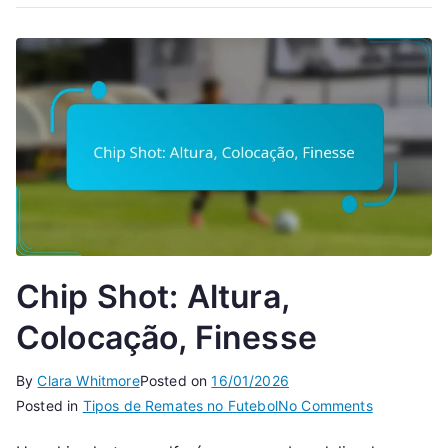
Chip Shot: Altura,
Colocação, Finesse
By
Clara Whitmore
Posted on
16/01/2026
on
Posted in
Tipos de Remates no Futebol
No Comments
Chip