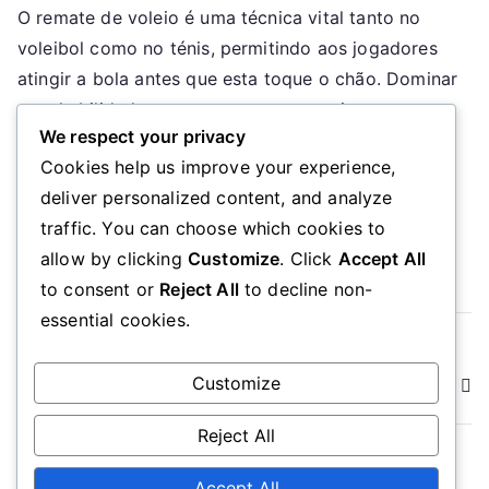
O remate de voleio é uma técnica vital tanto no
de
voleibol como no ténis, permitindo aos jogadores
Voleio:
Técnica,
atingir a bola antes que esta toque o chão. Dominar
Tempo,
esta habilidade requer um tempo preciso,
Precisão
We respect your privacy
posicionamento do corpo e movimentação dos pés
Cookies help us improve your experience,
para garantir precisão e manter pressão ofensiva
deliver personalized content, and analyze
durante o jogo. Executar um voleio de forma […]
traffic. You can choose which cookies to
Read More
allow by clicking
Customize
. Click
Accept All
to consent or
Reject All
to decline non-
essential cookies.
Posts
Older posts
Customize
Newer posts
navigation
Reject All
Accept All