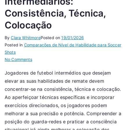
Intermediários:
Consistência, Técnica,
Colocação
By
Clara Whitmore
Posted on
19/01/2026
Posted in
Comparações de Nível de Habilidade para Soccer
Shots
on
No Comments
Tiros
Jogadores de futebol intermédios que desejam
de
elevar as suas habilidades de remate devem
Futebol
Intermediários:
concentrar-se na consistência, técnica e colocação.
Consistência,
Ao aperfeiçoar técnicas específicas e incorporar
Técnica,
exercícios direcionados, os jogadores podem
Colocação
melhorar a sua precisão e potência. Compreender a
posição do guarda-redes e praticar a consciência
situacional irá ainda melhorar a colocação dos