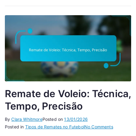
Remate de Voleio: Técnica,
Tempo, Precisão
By
Clara Whitmore
Posted on
13/01/2026
on
Posted in
Tipos de Remates no Futebol
No Comments
Remate