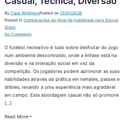
Casual, Técnica, Diversão
By
Clara Whitmore
Posted on
16/01/2026
Posted in
Comparações de Nível de Habilidade para Soccer
Shots
on
No Comments
Futebol
O futebol recreativo é tudo sobre desfrutar do jogo
Recreativo:
num ambiente descontraído, onde a ênfase está na
Jogo
Casual,
diversão e na interação social em vez da
Técnica,
competição. Os jogadores podem aprimorar as suas
Diversão
habilidades através da prática em remates, passes e
dribles, levando a uma experiência mais agradável
em campo. Esta abordagem casual não só promove
[…]
Read More