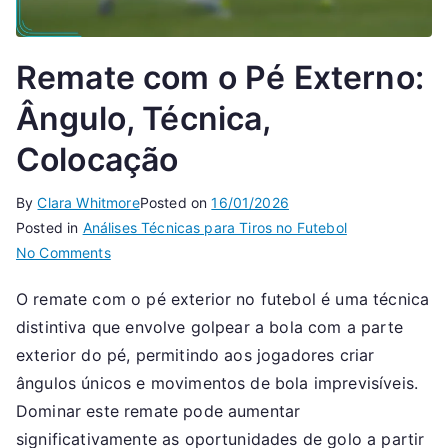
Remate com o Pé Externo:
Ângulo, Técnica,
Colocação
By
Clara Whitmore
Posted on
16/01/2026
Posted in
Análises Técnicas para Tiros no Futebol
on
No Comments
Remate
O remate com o pé exterior no futebol é uma técnica
com
distintiva que envolve golpear a bola com a parte
o
Pé
exterior do pé, permitindo aos jogadores criar
Externo:
ângulos únicos e movimentos de bola imprevisíveis.
Ângulo,
Dominar este remate pode aumentar
Técnica,
significativamente as oportunidades de golo a partir